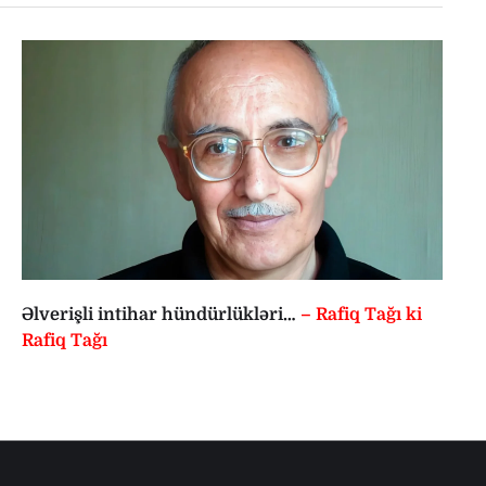
Əlverişli intihar hündürlükləri…
– Rafiq Tağı ki
Rafiq Tağı