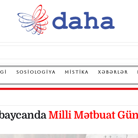
LGI
SOSIOLOGIYA
MISTIKA
XƏBƏRLƏR
baycanda
Milli Mətbuat Gü