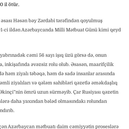
 il ötür.
– əsası Həsən bəy Zərdabi tərəfindən qoyulmuş
1991-ci ildən Azərbaycanda Milli Mətbuat Günü kimi qeyd
entyabrınadək cəmi 56 sayı işıq üzü görsə də, onun
 inkişafında əvəzsiz rolu olub. Əsasən, maarifçilik
ə həm ziyalı təbəqə, həm də sadə insanlar arasında
əmli ziyalıları və qələm sahibləri qəzetlə əməkdaşlıq
“Əkinçi”nin ömrü uzun sürməyib. Çar Rusiyası qəzetin
eslərə daha yaxından bələd olmasındakı rolundan
ndırıb.
keçən Azərbaycan mətbuatı daim cəmiyyətin proseslərə