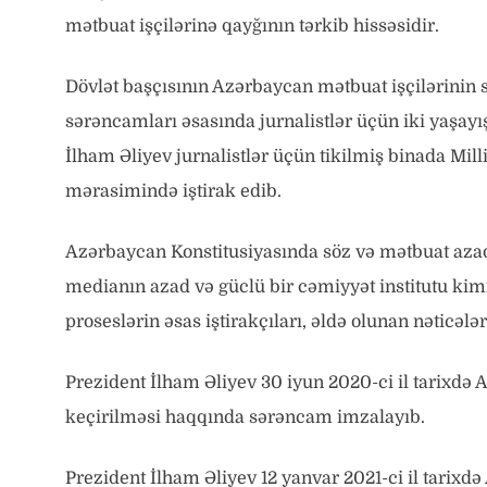
mətbuat işçilərinə qayğının tərkib hissəsidir.
Dövlət başçısının Azərbaycan mətbuat işçilərinin 
sərəncamları əsasında jurnalistlər üçün iki yaşayış 
İlham Əliyev jurnalistlər üçün tikilmiş binada Mi
mərasimində iştirak edib.
Azərbaycan Konstitusiyasında söz və mətbuat azadl
medianın azad və güclü bir cəmiyyət institutu kim
proseslərin əsas iştirakçıları, əldə olunan nəticələ
Prezident İlham Əliyev 30 iyun 2020-ci il tarixdə 
keçirilməsi haqqında sərəncam imzalayıb.
Prezident İlham Əliyev 12 yanvar 2021-ci il tari