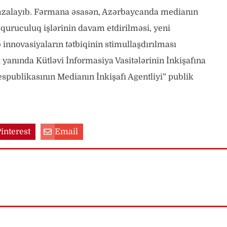
imzalayıb. Fərmana əsasən, Azərbaycanda medianın
 quruculuq işlərinin davam etdirilməsi, yeni
nnovasiyaların tətbiqinin stimullaşdırılması
yanında Kütləvi İnformasiya Vasitələrinin İnkişafına
publikasının Medianın İnkişafı Agentliyi” publik
interest
Email