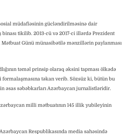
sosial müdafiəsinin gücləndirilməsinə dair
binası tikilib. 2013-cü və 2017-ci illərdə Prezident
lli Mətbuat Günü münasibətilə mənzillərin paylanması
ığının təməl prinsip olaraq əksini tapması ölkədə
i formalaşmasına təkan verib. Sözsüz ki, bütün bu
rin əsas səbəbkarları Azərbaycan jurnalistləridir.
Azərbaycan milli mətbuatının 145 illik yubileyinin
xdə Azərbaycan Respublikasında media sahəsində