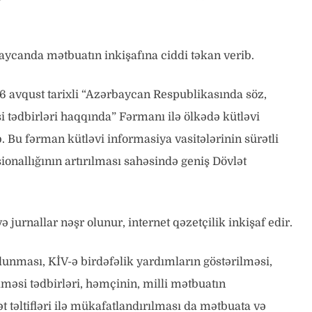
baycanda mətbuatın inkişafına ciddi təkan verib.
16 avqust tarixli “Azərbaycan Respublikasında söz,
 tədbirləri haqqında” Fərmanı ilə ölkədə kütləvi
. Bu fərman kütləvi informasiya vasitələrinin sürətli
ionallığının artırılması sahəsində geniş Dövlət
jurnallar nəşr olunur, internet qəzetçilik inkişaf edir.
lunması, KİV-ə birdəfəlik yardımların göstərilməsi,
lməsi tədbirləri, həmçinin, milli mətbuatın
ət təltifləri ilə mükafatlandırılması da mətbuata və