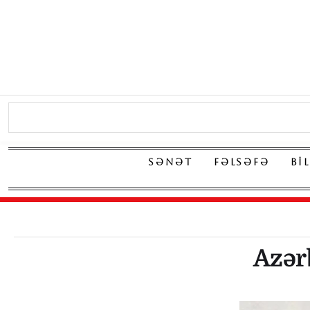
SƏNƏT
FƏLSƏFƏ
BI
Azər