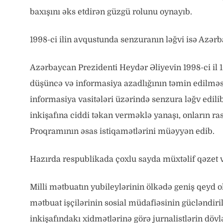
baxışını əks etdirən güzgü rolunu oynayıb.
1998-ci ilin avqustunda senzuranın ləğvi isə Azər
Azərbaycan Prezidenti Heydər Əliyevin 1998-ci il 
düşüncə və informasiya azadlığının təmin edilməsi
informasiya vasitələri üzərində senzura ləğv edilib
inkişafına ciddi təkan verməklə yanaşı, onların ras
Proqramının əsas istiqamətlərini müəyyən edib.
Hazırda respublikada çoxlu sayda müxtəlif qəzet və 
Milli mətbuatın yubileylərinin ölkədə geniş qeyd o
mətbuat işçilərinin sosial müdafiəsinin gücləndiri
inkişafındakı xidmətlərinə görə jurnalistlərin dövl