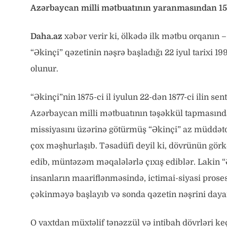
Azərbaycan milli mətbuatının yaranmasından 150
Daha.az
xəbər verir ki, ölkədə ilk mətbu orqanın 
“Əkinçi” qəzetinin nəşrə başladığı 22 iyul tarixi 
olunur.
“Əkinçi”nin 1875-ci il iyulun 22-dən 1877-ci ilin s
Azərbaycan milli mətbuatının təşəkkül tapmasında,
missiyasını üzərinə götürmüş “Əkinçi” az müddətd
çox məşhurlaşıb. Təsadüfi deyil ki, dövrünün görk
edib, müntəzəm məqalələrlə çıxış ediblər. Lakin 
insanların maariflənməsində, ictimai-siyasi pros
çəkinməyə başlayıb və sonda qəzetin nəşrini daya
O vaxtdan müxtəlif tənəzzül və intibah dövrləri 