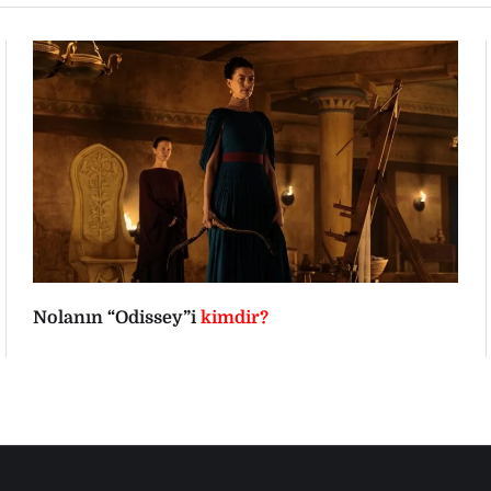
Nolanın “Odissey”i
kimdir?