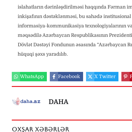
islahatların dərinləşdirilməsi haqqında Fərman 
inkişafının dəstəklənməsi, bu sahədə institusional
informasiya-kommunikasiya texnologiyalarının və i
məqsədilə Azərbaycan Respublikasının Prezidenti 
Dövlət Dəstəyi Fondunun əsasında “Azərbaycan Res
hüquqi şəxs yaradılıb.
WhatsApp
Facebook
X Twitter
P
DAHA
OXŞAR XƏBƏRLƏR