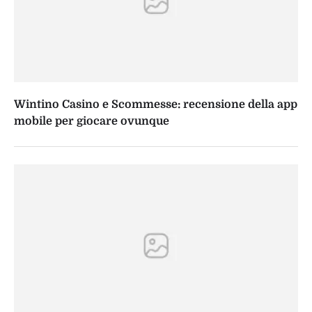
Wintino Casino e Scommesse: recensione della app
mobile per giocare ovunque