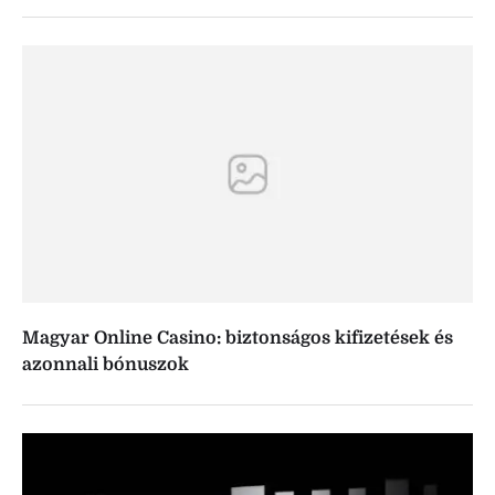
Magyar Online Casino: biztonságos kifizetések és
azonnali bónuszok