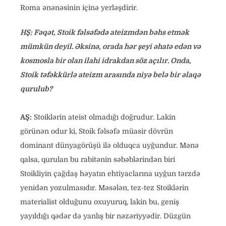
Roma ənənəsinin içinə yerləşdirir.
HŞ: Fəqət, Stoik fəlsəfədə ateizmdən bəhs etmək
mümkün deyil. Əksinə, orada hər şeyi əhatə edən və
kosmosla bir olan ilahi idrakdan söz açılır. Onda,
Stoik təfəkkürlə ateizm arasında niyə belə bir əlaqə
qurulub?
AŞ:
Stoiklərin ateist olmadığı doğrudur. Lakin
görünən odur ki, Stoik fəlsəfə müasir dövrün
dominant dünyagörüşü ilə olduqca uyğundur. Mənə
qalsa, qurulan bu rabitənin səbəblərindən biri
Stoikliyin çağdaş həyatın ehtiyaclarına uyğun tərzdə
yenidən yozulmasıdır. Məsələn, tez-tez Stoiklərin
materialist olduğunu oxuyuruq, lakin bu, geniş
yayıldığı qədər də yanlış bir nəzəriyyədir. Düzgün