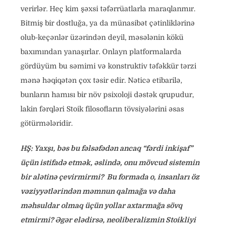
verirlər. Heç kim şəxsi təfərrüatlarla maraqlanmır.
Bitmiş bir dostluğa, ya da münasibət çətinliklərinə
olub-keçənlər üzərindən deyil, məsələnin kökü
baxımından yanaşırlar. Onlayn platformalarda
gördüyüm bu səmimi və konstruktiv təfəkkür tərzi
mənə həqiqətən çox təsir edir. Nəticə etibarilə,
bunların hamısı bir növ psixoloji dəstək qrupudur,
lakin fərqləri Stoik filosofların tövsiyələrini əsas
götürmələridir.
HŞ: Yaxşı, bəs bu fəlsəfədən ancaq “fərdi inkişaf”
üçün istifadə etmək, əslində, onu mövcud sistemin
bir alətinə çevirmirmi? Bu formada o, insanları öz
vəziyyətlərindən məmnun qalmağa və daha
məhsuldar olmaq üçün yollar axtarmağa sövq
etmirmi? Əgər elədirsə, neoliberalizmin Stoikliyi