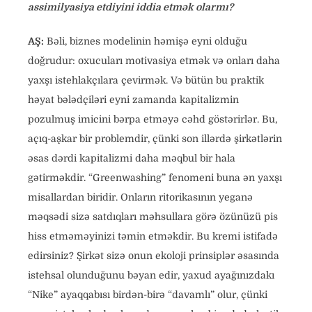
assimilyasiya etdiyini iddia etmək olarmı?
AŞ:
Bəli, biznes modelinin həmişə eyni olduğu
doğrudur: oxucuları motivasiya etmək və onları daha
yaxşı istehlakçılara çevirmək. Və bütün bu praktik
həyat bələdçiləri eyni zamanda kapitalizmin
pozulmuş imicini bərpa etməyə cəhd göstərirlər. Bu,
açıq-aşkar bir problemdir, çünki son illərdə şirkətlərin
əsas dərdi kapitalizmi daha məqbul bir hala
gətirməkdir. “Greenwashing” fenomeni buna ən yaxşı
misallardan biridir. Onların ritorikasının yeganə
məqsədi sizə satdıqları məhsullara görə özünüzü pis
hiss etməməyinizi təmin etməkdir. Bu kremi istifadə
edirsiniz? Şirkət sizə onun ekoloji prinsiplər əsasında
istehsal olunduğunu bəyan edir, yaxud ayağınızdakı
“Nike” ayaqqabısı birdən-birə “davamlı” olur, çünki