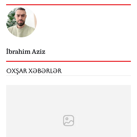
İbrahim Aziz
OXŞAR XƏBƏRLƏR