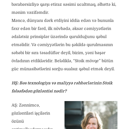
bərabərsizliyə qarşı etiraz səsimi ucaltmaq, əlbəttə ki,
mənim vəzifəmdir.
Məncə, dünyanı dərk etdiyini iddia edən və bununla
fəxr edən bir fərd, ilk növbədə, əksər cəmiyyətlərin
ədalətsiz prinsiplər üzərində qurulduğunu qəbul
etməlidir. Və cəmiyyətlərin bu şəkildə qurulmasının
səbəbi bir sıra təsadüflər deyil, bizim, yəni bəşər
övladının etdikləridir. Beləliklə, “Stoik mövqe” bütün
güc münasibətlərini sorğu-sualsız qəbul etmək deyil.
HŞ: Bəs texnologiya və maliyyə rəhbərlərinin Stoik
fəlsəfədən gözləntisi nədir?
AŞ: Zənnimcə,
gözləntiləri işçilərin
özünü