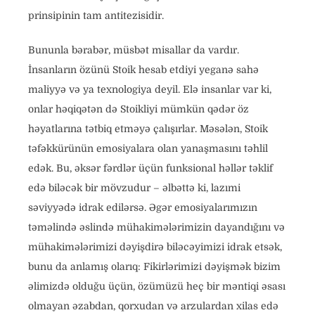
prinsipinin tam antitezisidir.
Bununla bərabər, müsbət misallar da vardır.
İnsanların özünü Stoik hesab etdiyi yeganə sahə
maliyyə və ya texnologiya deyil. Elə insanlar var ki,
onlar həqiqətən də Stoikliyi mümkün qədər öz
həyatlarına tətbiq etməyə çalışırlar. Məsələn, Stoik
təfəkkürünün emosiyalara olan yanaşmasını təhlil
edək. Bu, əksər fərdlər üçün funksional həllər təklif
edə biləcək bir mövzudur – əlbəttə ki, lazımi
səviyyədə idrak edilərsə. Əgər emosiyalarımızın
təməlində əslində mühakimələrimizin dayandığını və
mühakimələrimizi dəyişdirə biləcəyimizi idrak etsək,
bunu da anlamış olarıq: Fikirlərimizi dəyişmək bizim
əlimizdə olduğu üçün, özümüzü heç bir məntiqi əsası
olmayan əzabdan, qorxudan və arzulardan xilas edə