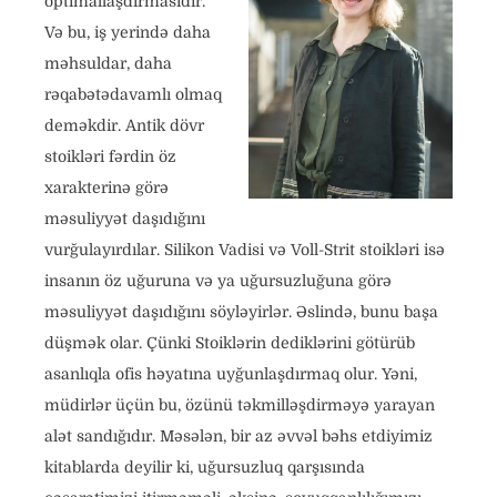
optimallaşdırmasıdır.
Və bu, iş yerində daha
məhsuldar, daha
rəqabətədavamlı olmaq
deməkdir. Antik dövr
stoikləri fərdin öz
xarakterinə görə
məsuliyyət daşıdığını
vurğulayırdılar. Silikon Vadisi və Voll-Strit stoikləri isə
insanın öz uğuruna və ya uğursuzluğuna görə
məsuliyyət daşıdığını söyləyirlər. Əslində, bunu başa
düşmək olar. Çünki Stoiklərin dediklərini götürüb
asanlıqla ofis həyatına uyğunlaşdırmaq olur. Yəni,
müdirlər üçün bu, özünü təkmilləşdirməyə yarayan
alət sandığıdır. Məsələn, bir az əvvəl bəhs etdiyimiz
kitablarda deyilir ki, uğursuzluq qarşısında