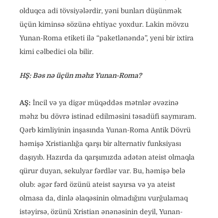
olduqca adi tövsiyələrdir, yəni bunları düşünmək
üçün kiminsə sözünə ehtiyac yoxdur. Lakin mövzu
Yunan-Roma etiketi ilə “paketlənəndə”, yeni bir ixtira
kimi cəlbedici ola bilir.
HŞ: Bəs nə üçün məhz Yunan-Roma?
AŞ:
İncil və ya digər müqəddəs mətnlər əvəzinə
məhz bu dövrə istinad edilməsini təsadüfi saymıram.
Qərb kimliyinin inşasında Yunan-Roma Antik Dövrü
həmişə Xristianlığa qarşı bir alternativ funksiyası
daşıyıb. Hazırda da qarşımızda adətən ateist olmaqla
qürur duyan, sekulyar fərdlər var. Bu, həmişə belə
olub: əgər fərd özünü ateist sayırsa və ya ateist
olmasa da, dinlə əlaqəsinin olmadığını vurğulamaq
istəyirsə, özünü Xristian ənənəsinin deyil, Yunan-