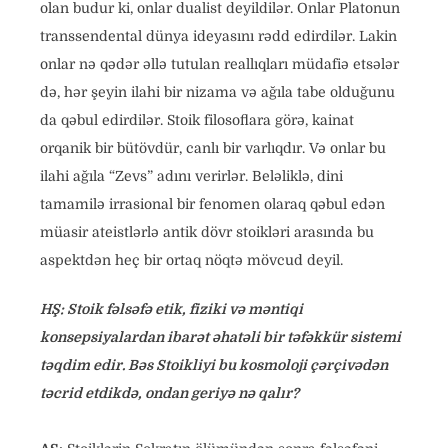
olan budur ki, onlar dualist deyildilər. Onlar Platonun
transsendental dünya ideyasını rədd edirdilər. Lakin
onlar nə qədər əllə tutulan reallıqları müdafiə etsələr
də, hər şeyin ilahi bir nizama və ağıla tabe olduğunu
da qəbul edirdilər. Stoik filosoflara görə, kainat
orqanik bir bütövdür, canlı bir varlıqdır. Və onlar bu
ilahi ağıla “Zevs” adını verirlər. Beləliklə, dini
tamamilə irrasional bir fenomen olaraq qəbul edən
müasir ateistlərlə antik dövr stoikləri arasında bu
aspektdən heç bir ortaq nöqtə mövcud deyil.
HŞ: Stoik fəlsəfə etik, fiziki və məntiqi
konsepsiyalardan ibarət əhatəli bir təfəkkür sistemi
təqdim edir. Bəs Stoikliyi bu kosmoloji çərçivədən
təcrid etdikdə, ondan geriyə nə qalır?