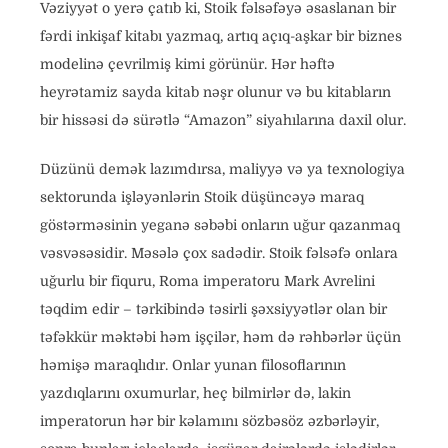
Vəziyyət o yerə çatıb ki, Stoik fəlsəfəyə əsaslanan bir
fərdi inkişaf kitabı yazmaq, artıq açıq-aşkar bir biznes
modelinə çevrilmiş kimi görünür. Hər həftə
heyrətamiz sayda kitab nəşr olunur və bu kitabların
bir hissəsi də sürətlə “Amazon” siyahılarına daxil olur.
Düzünü demək lazımdırsa, maliyyə və ya texnologiya
sektorunda işləyənlərin Stoik düşüncəyə maraq
göstərməsinin yeganə səbəbi onların uğur qazanmaq
vəsvəsəsidir. Məsələ çox sadədir. Stoik fəlsəfə onlara
uğurlu bir fiquru, Roma imperatoru Mark Avrelini
təqdim edir – tərkibində təsirli şəxsiyyətlər olan bir
təfəkkür məktəbi həm işçilər, həm də rəhbərlər üçün
həmişə maraqlıdır. Onlar yunan filosoflarının
yazdıqlarını oxumurlar, heç bilmirlər də, lakin
imperatorun hər bir kəlamını sözbəsöz əzbərləyir,