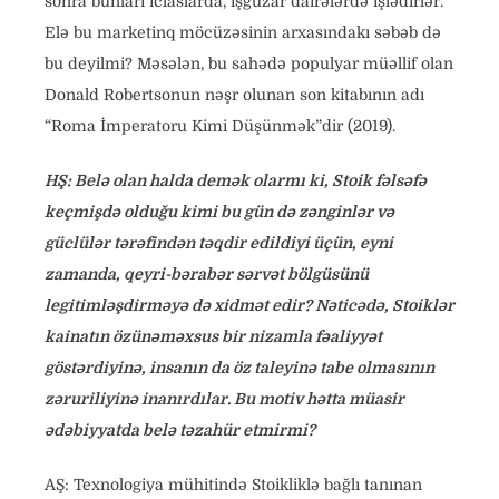
sonra bunları iclaslarda, işgüzar dairələrdə işlədirlər.
Elə bu marketinq möcüzəsinin arxasındakı səbəb də
bu deyilmi? Məsələn, bu sahədə populyar müəllif olan
Donald Robertsonun nəşr olunan son kitabının adı
“Roma İmperatoru Kimi Düşünmək”dir (2019).
HŞ: Belə olan halda demək olarmı ki, Stoik fəlsəfə
keçmişdə olduğu kimi bu gün də zənginlər və
güclülər tərəfindən təqdir edildiyi üçün, eyni
zamanda, qeyri-bərabər sərvət bölgüsünü
legitimləşdirməyə də xidmət edir? Nəticədə, Stoiklər
kainatın özünəməxsus bir nizamla fəaliyyət
göstərdiyinə, insanın da öz taleyinə tabe olmasının
zəruriliyinə inanırdılar. Bu motiv hətta müasir
ədəbiyyatda belə təzahür etmirmi?
AŞ: Texnologiya mühitində Stoikliklə bağlı tanınan