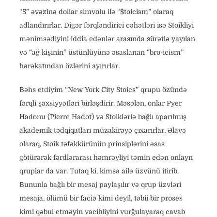
“S” əvəzinə dollar simvolu ilə “$toicism” olaraq
adlandırırlar. Digər fərqləndirici cəhətləri isə Stoikliyi
mənimsədiyini iddia edənlər arasında sürətlə yayılan
və “ağ kişinin” üstünlüyünə əsaslanan “bro-icism”
hərəkatından özlərini ayırırlar.
Bəhs etdiyim “New York City Stoics” qrupu özündə
fərqli şəxsiyyətləri birləşdirir. Məsələn, onlar Pyer
Hadonu (Pierre Hadot) və Stoiklərlə bağlı aparılmış
akademik tədqiqatları müzakirəyə çıxarırlar. Əlavə
olaraq, Stoik təfəkkürünün prinsiplərini əsas
götürərək fərdlərarası həmrəyliyi təmin edən onlayn
qruplar da var. Tutaq ki, kimsə ailə üzvünü itirib.
Bununla bağlı bir mesaj paylaşılır və qrup üzvləri
mesaja, ölümü bir faciə kimi deyil, təbii bir proses
kimi qəbul etməyin vacibliyini vurğulayaraq cavab