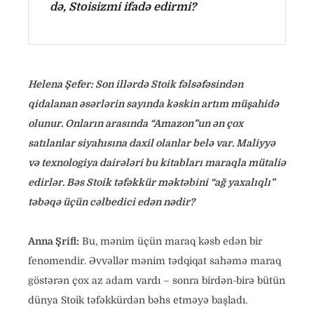
də, Stoisizmi ifadə edirmi?
Helena Şefer: Son illərdə Stoik fəlsəfəsindən
qidalanan əsərlərin sayında kəskin artım müşahidə
olunur. Onların arasında “Amazon”un ən çox
satılanlar siyahısına daxil olanlar belə var. Maliyyə
və texnologiya dairələri bu kitabları maraqla mütaliə
edirlər. Bəs Stoik təfəkkür məktəbini “ağ yaxalıqlı”
təbəqə üçün cəlbedici edən nədir?
Anna Şrifl:
Bu, mənim üçün maraq kəsb edən bir
fenomendir. Əvvəllər mənim tədqiqat sahəmə maraq
göstərən çox az adam vardı – sonra birdən-birə bütün
dünya Stoik təfəkkürdən bəhs etməyə başladı.