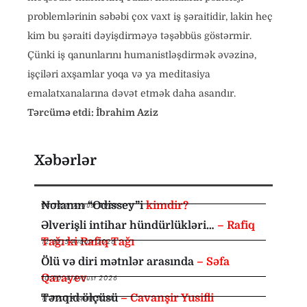
problemlərinin səbəbi çox vaxt iş şəraitidir, lakin heç
kim bu şəraiti dəyişdirməyə təşəbbüs göstərmir.
Çünki iş qanunlarını humanistləşdirmək əvəzinə,
işçiləri axşamlar yoqa və ya meditasiya
emalatxanalarına dəvət etmək daha asandır.
Tərcümə etdi: İbrahim Aziz
Xəbərlər
Nolanın “Odissey”i
kimdir?
08:30
,
6 Avqust 2026
Əlverişli intihar hündürlükləri…
– Rafiq
Tağı ki Rafiq Tağı
12:35
,
5 Avqust 2026
Ölü və diri mətnlər arasında
– Səfa
Qarayev
10:00
,
4 Avqust 2026
Tənqid ölçüsü
– Cavanşir Yusifli
11:00
,
1 Avqust 2026