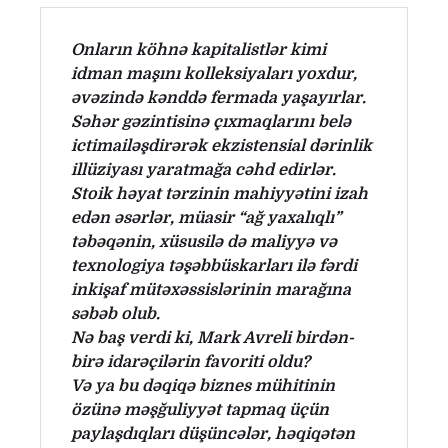
Onların köhnə kapitalistlər kimi
idman maşını kolleksiyaları yoxdur,
əvəzində kənddə fermada yaşayırlar.
Səhər gəzintisinə çıxmaqlarını belə
ictimailəşdirərək ekzistensial dərinlik
illüziyası yaratmağa cəhd edirlər.
Stoik həyat tərzinin mahiyyətini izah
edən əsərlər, müasir “ağ yaxalıqlı”
təbəqənin, xüsusilə də maliyyə və
texnologiya təşəbbüskarları ilə fərdi
inkişaf mütəxəssislərinin marağına
səbəb olub.
Nə baş verdi ki, Mark Avreli birdən-
birə idarəçilərin favoriti oldu?
Və ya bu dəqiqə biznes mühitinin
özünə məşğuliyyət tapmaq üçün
paylaşdıqları düşüncələr, həqiqətən