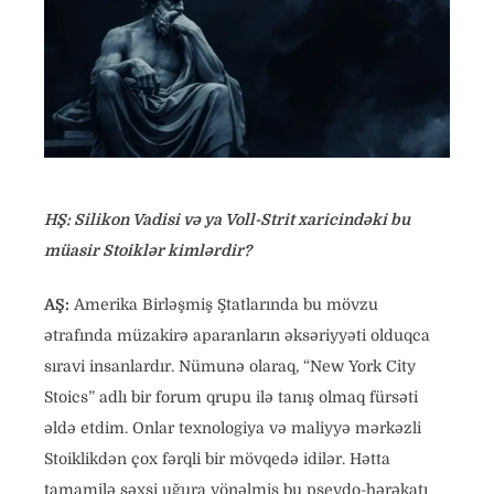
HŞ: Silikon Vadisi və ya Voll-Strit xaricindəki bu
müasir Stoiklər kimlərdir?
AŞ:
Amerika Birləşmiş Ştatlarında bu mövzu
ətrafında müzakirə aparanların əksəriyyəti olduqca
sıravi insanlardır. Nümunə olaraq, “New York City
Stoics” adlı bir forum qrupu ilə tanış olmaq fürsəti
əldə etdim. Onlar texnologiya və maliyyə mərkəzli
Stoiklikdən çox fərqli bir mövqedə idilər. Hətta
tamamilə şəxsi uğura yönəlmiş bu psevdo-hərəkatı