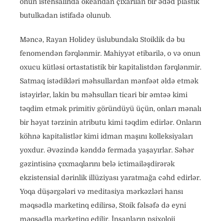
onun istehsalında okeandan çıxarılan bir ədəd plastik
butulkadan istifadə olunub.
Məncə, Rayan Holidey üslubundakı Stoiklik də bu
fenomendən fərqlənmir. Mahiyyət etibarilə, o və onun
oxucu kütləsi ortastatistik bir kapitalistdən fərqlənmir.
Satmaq istədikləri məhsullardan mənfəət əldə etmək
istəyirlər, lakin bu məhsulları ticari bir əmtəə kimi
təqdim etmək primitiv göründüyü üçün, onları mənalı
bir həyat tərzinin atributu kimi təqdim edirlər. Onların
köhnə kapitalistlər kimi idman maşını kolleksiyaları
yoxdur. Əvəzində kənddə fermada yaşayırlar. Səhər
gəzintisinə çıxmaqlarını belə ictimailəşdirərək
ekzistensial dərinlik illüziyası yaratmağa cəhd edirlər.
Yoqa düşərgələri və meditasiya mərkəzləri hansı
məqsədlə marketinq edilirsə, Stoik fəlsəfə də eyni
məqsədlə marketinq edilir. İnsanların psixoloji