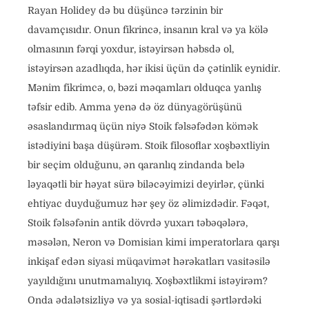
Rayan Holidey də bu düşüncə tərzinin bir
davamçısıdır. Onun fikrincə, insanın kral və ya kölə
olmasının fərqi yoxdur, istəyirsən həbsdə ol,
istəyirsən azadlıqda, hər ikisi üçün də çətinlik eynidir.
Mənim fikrimcə, o, bəzi məqamları olduqca yanlış
təfsir edib. Amma yenə də öz dünyagörüşünü
əsaslandırmaq üçün niyə Stoik fəlsəfədən kömək
istədiyini başa düşürəm. Stoik filosoflar xoşbəxtliyin
bir seçim olduğunu, ən qaranlıq zindanda belə
ləyaqətli bir həyat sürə biləcəyimizi deyirlər, çünki
ehtiyac duyduğumuz hər şey öz əlimizdədir. Fəqət,
Stoik fəlsəfənin antik dövrdə yuxarı təbəqələrə,
məsələn, Neron və Domisian kimi imperatorlara qarşı
inkişaf edən siyasi müqavimət hərəkatları vasitəsilə
yayıldığını unutmamalıyıq. Xoşbəxtlikmi istəyirəm?
Onda ədalətsizliyə və ya sosial-iqtisadi şərtlərdəki