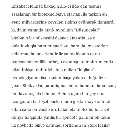
Elizabet Holmsa baxaq. 2015-ci ildə qan testinə
əsaslanan bir biotexnologiya startapı ilə tarixin ən
gənc milyarderinə çevrilən Holms öyünərək danışırdı
ki, daim yanında Mark Avrelinin “Düşüncələr”
kitabının bir nüsxəsini daşıyır. Hazırda isə o
dələduzluqla həm müştəriləri, həm də investorları
aldatmaqda təqsirləndirilir və məhkəmə qərarı
nəticəsində onilliklər boyu azadlıqdan məhrum edilə
bilər. İnkişaf etdirdiyi iddia edilən “inqilabi”
texnologiyanın isə başdan-başa yalan olduğu üzə
çıxdı. Stoik əxlaq paradiqmasından bundan daha uzaq
bir davranış ola bilməz. Holms üçün hər şey onu
uzaqgörən bir təşəbbüskar kimi göstərməyə xidmət
edən sadə bir vasitə idi. Lakin elə məhz bu hərəkət
dünya haqqında yanlış bir qənaətə gəlməmək üçün
ilk növbədə biliyə çatmağı şərtləndirən Stoik fəzilət