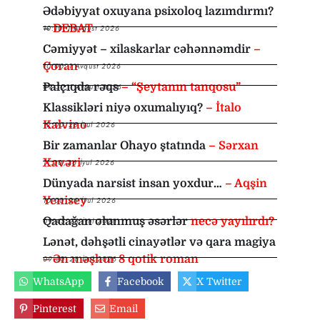
Ədəbiyyat oxuyana psixoloq lazımdırmı?
–
DEBAT
10:10
,
1 Avqust 2026
Cəmiyyət – xilaskarlar cəhənnəmdir
–
Çoran
10:00
,
1 Avqust 2026
Palçıqda rəqs
– “Şeytanın tanqosu”
09:30
,
1 Avqust 2026
Klassikləri niyə oxumalıyıq?
– İtalo
Kalvino
12:00
,
28 İyul 2026
Bir zamanlar Ohayo ştatında
– Sərxan
Xavəri
11:00
,
26 İyul 2026
Dünyada narsist insan yoxdur…
– Aqşin
Yenisey
10:00
,
26 İyul 2026
Qadağan olunmuş əsərlər
necə yayılırdı?
09:45
,
26 İyul 2026
Lənət, dəhşətli cinayətlər və qara magiya
– Ən məşhur 8 qotik roman
09:30
,
26 İyul 2026
WhatsApp
Facebook
X Twitter
Pinterest
Email