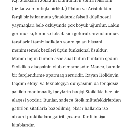
AŞ:
Stoiklərin Sokratın ölümündən sonra fəlsəfəni
(fizika və məntiqlə birlikdə) Platon və Aristoteldən
fərqli bir istiqamətə yönəldərək fəlsəfi düşüncəni
yaymaqları belə özlüyündə çox böyük uğurdur. Lakin
görünür ki, kiminsə fəlsəfəsini götürüb, arzuolunmaz
tərəflərini təmizlədikdən sonra qalan hissəni
mənimsəmək bəziləri üçün funksional üsuldur.
Mənim üçün burada əsas sual bütün bunların qədim
Stoikliklə əlaqəsinin olub-olmamasıdır. Məncə, burada
bir fərqləndirmə aparmaq zəruridir. Rayan Holideyin
təqdim etdiyi və texnologiya dünyasının da tənqidsiz
şəkildə mənimsədiyi şeylərin həqiqi Stoikliklə heç bir
əlaqəsi yoxdur. Bunlar, sadəcə Stoik mütəfəkkirlərdən
gətirilən sitatlarla bəzədilmiş, əksər hallarda isə
absurd praktikalara gətirib çıxaran fərdi inkişaf
kitablarıdır.