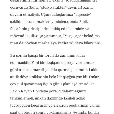
cəsarətimizi itirməməli, əksinə, soyuqqanlılığımızı
qoruyaraq (buna “stoik xarakter” deyirlər) əzmlə
davam etməliyik. Uğursuzluqlarınızı “aqressiv”
şəkildə idarə etmək istəyirsinizsə, onda Stoik
fəlsəfənin prinsiplərini tətbiq edə bilərsiniz və
mövcud üsullar işə yaramasa, “Yaxşı, əgər belədirsə,
mən də növbəti mərhələyə keçirəm” deyə bilərsiniz.
Bu şərhin başqa bir tərəfi də zamanın idarə
edilməsidir. Yəni bir dəqiqəni də boşa verməmək,
günləri ən səmərəli şəkildə qurmaq lazımdır. Lakin
antik dövr stoiklərinin belə bir qayğısı yox idi. Onlar
çox pul qazanmaq üçün günü planlaşdırmırdılar.
Lakin Rayan Holideyə görə, qidalanmağınızı
tənzimləməli, imkan daxilində fasiləli aclığı
təcrübədən keçirməli və elektron poçtlarınızı yalnız
saat on birdən sonra yoxlamalısınız. Əslində, bunlar