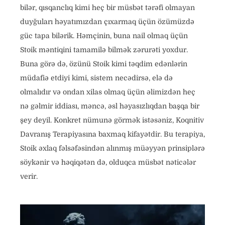
bilər, qısqanclıq kimi heç bir müsbət tərəfi olmayan
duyğuları həyatımızdan çıxarmaq üçün özümüzdə
güc tapa bilərik. Həmçinin, buna nail olmaq üçün
Stoik məntiqini tamamilə bilmək zərurəti yoxdur.
Buna görə də, özünü Stoik kimi təqdim edənlərin
müdafiə etdiyi kimi, sistem necədirsə, elə də
olmalıdır və ondan xilas olmaq üçün əlimizdən heç
nə gəlmir iddiası, məncə, əsl həyasızlıqdan başqa bir
şey deyil. Konkret nümunə görmək istəsəniz, Koqnitiv
Davranış Terapiyasına baxmaq kifayətdir. Bu terapiya,
Stoik əxlaq fəlsəfəsindən alınmış müəyyən prinsiplərə
söykənir və həqiqətən də, olduqca müsbət nəticələr
verir.