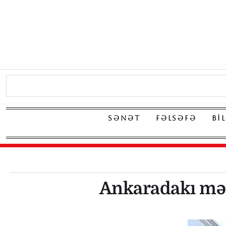
SƏNƏT
FƏLSƏFƏ
BI
Ankaradakı mə