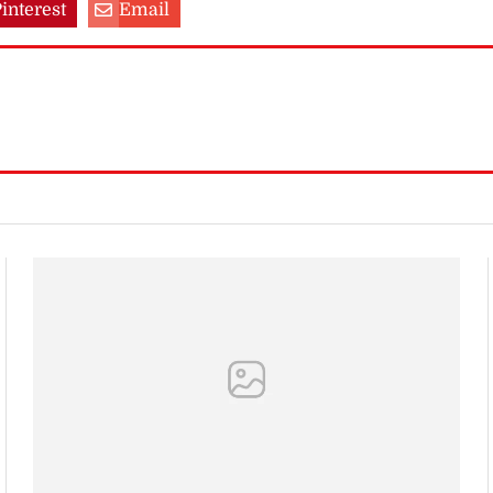
interest
Email