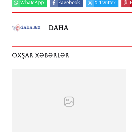
WhatsApp
Facebook
X Twitter
P
DAHA
OXŞAR XƏBƏRLƏR