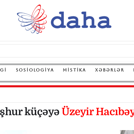
LGI
SOSIOLOGIYA
MISTIKA
XƏBƏRLƏR
şhur küçəyə
Üzeyir Hacıbəyl