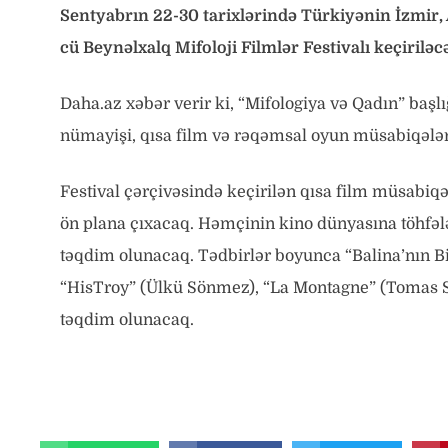
Sentyabrın 22-30 tarixlərində Türkiyənin İzmir, 
cü Beynəlxalq Mifoloji Filmlər Festivalı keçiriləc
Daha.az xəbər verir ki, “Mifologiya və Qadın” başlı
nümayişi, qısa film və rəqəmsal oyun müsabiqələri
Festival çərçivəsində keçirilən qısa film müsabiq
ön plana çıxacaq. Həmçinin kino dünyasına töhfəl
təqdim olunacaq. Tədbirlər boyunca “Balina’nın Bil
“HisTroy” (Ülkü Sönmez), “La Montagne” (Tomas Sa
təqdim olunacaq.