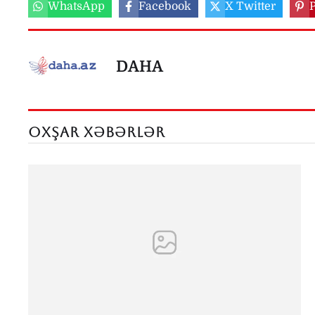
WhatsApp
Facebook
X Twitter
P
DAHA
OXŞAR XƏBƏRLƏR