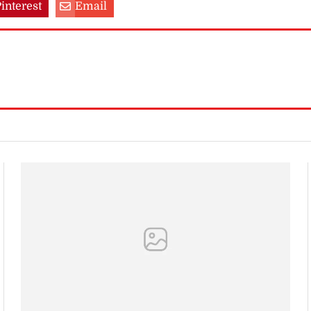
interest
Email