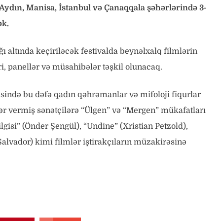
Aydın, Manisa, İstanbul və Çanaqqala şəhərlərində 3-
ək.
ğı altında keçiriləcək festivalda beynəlxalq filmlərin
, panellər və müsahibələr təşkil olunacaq.
əsində bu dəfə qadın qəhrəmanlar və mifoloji fiqurlar
ər vermiş sənətçilərə “Ülgen” və “Mergen” mükafatları
gisi” (Önder Şengül), “Undine” (Xristian Petzold),
lvador) kimi filmlər iştirakçıların müzakirəsinə