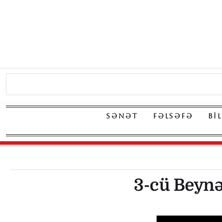
SƏNƏT
FƏLSƏFƏ
BI
3-cü Beynə