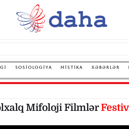
LGI
SOSIOLOGIYA
MISTIKA
XƏBƏRLƏR
lxalq Mifoloji Filmlər
Festiv